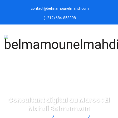
contact@belmamounelmahdi.com
(+212) 684-858398
Consultant digital au Maroc : El
Mahdi Belmamoun
belmamounelmahdi.com
IT Technology
Consultant